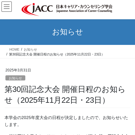
コ
ナ
ン
ビ
テ
ゲ
ン
ー
ツ
シ
お知らせ
へ
ョ
ス
ン
キ
に
HOME
お知らせ
ッ
移
第30回記念大会 開催日程のお知らせ（2025年11月22日・23日）
プ
動
2025年3月31日
お知らせ
第30回記念大会 開催日程のお知ら
せ（2025年11月22日・23日）
本学会の2025年度大会の日程が決定しましたので、お知らせいた
します。