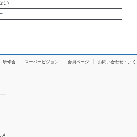
なし)
⼀
研修会
スーパービジョン
会員ページ
お問い合わせ・よく
のメ