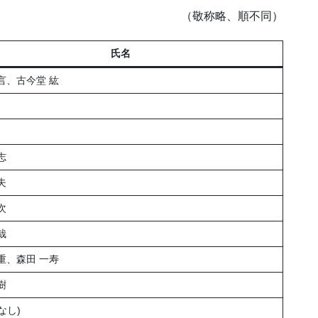
（敬称略、順不同）
氏名
言、古今堂 紘
志
夫
次
哉
重、森田 一寿
樹
なし)