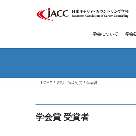
コ
ナ
ン
ビ
テ
ゲ
ン
ー
ツ
シ
学会について
学会
へ
ョ
ス
ン
キ
に
ッ
移
プ
動
HOME
表彰・助成制度
学会賞
学会賞 受賞者