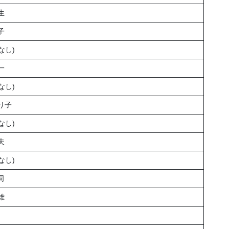
生
子
なし)
一
なし)
り子
なし)
夫
なし)
司
雄