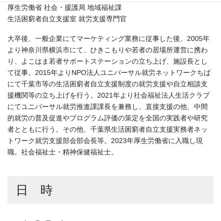
厚生労働省 社会・援護局 地域福祉課
生活困窮者自立支援室 就労支援専門官
大卒後、一般企業にてマーケティング業務に従事した後、2005年
より神奈川県横浜市にて、ひきこもりや若者の居場所運営に携わ
り、よこはま若者サポートステーションの立ち上げ、施設長とし
て従事。2015年よりNPO法人ユニバーサル就労ネットワークちば
にて千葉市等の生活困窮者自立支援制度の就労支援や自立相談支
援機関等の立ち上げを行う。2021年より社会福祉法人生活クラブ
にてユニバーサル就労推進課課長を兼務し、直接支援の他、中間
的就労の普及促進やプログラム評価の策定を全国の実践者や研究
者とともに行う。その他、千葉県生活困窮者自立支援実務者ネッ
トワーク就労支援部会部会長等。2023年厚生労働省に入職し現
職。社会福祉士・精神保健福祉士。
日 時